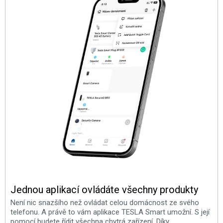
Jednou aplikací ovládáte všechny produkty
Není nic snazšího než ovládat celou domácnost ze svého
telefonu. A právě to vám aplikace TESLA Smart umožní. S její
pomocí budete řídit všechna chytrá zařízení. Díky