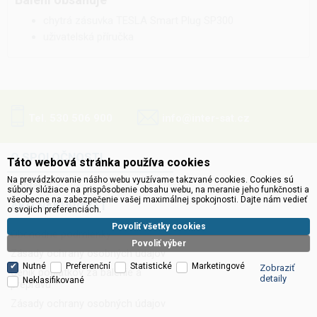
chytrá zásuvka TESLA Smart Plug SP300
uživatelská příručka
Tel. 530 506 900
info@inter-sat.cz
O SPOLOČNOSTI
Táto webová stránka používa cookies
Na prevádzkovanie nášho webu využívame takzvané cookies. Cookies sú
Kontakty
súbory slúžiace na prispôsobenie obsahu webu, na meranie jeho funkčnosti a
všeobecne na zabezpečenie vašej maximálnej spokojnosti. Dajte nám vedieť
AKO NAKUPOVAŤ
o svojich preferenciách.
Povoliť všetky cookies
Obchodné podmienky
Povoliť výber
Zásady ochrany osobných údajov
Nutné
Preferenční
Statistické
Marketingové
Zobraziť
Ceník poplatkov za balenie a
detaily
Neklasifikované
prepravu
Zásady ochrany osobných údajov