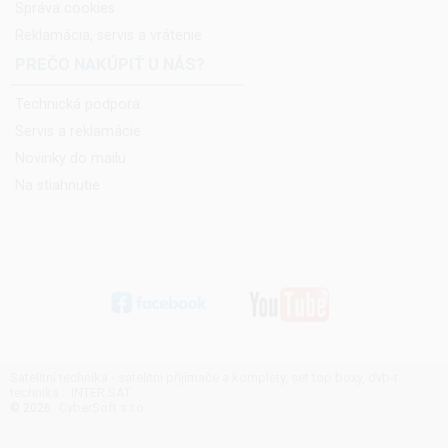
Správa cookies
Reklamácia, servis a vrátenie
PREČO NAKÚPIŤ U NÁS?
Technická podpora
Servis a reklamácie
Novinky do mailu
Na stiahnutie
Satelitní technika - satelitní přijímače a komplety, set top boxy, dvb-t
technika :: INTER SAT
CyberSoft s.r.o.
© 2026