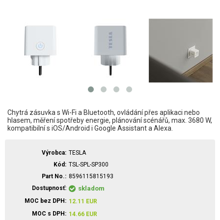
Chytrá zásuvka s Wi-Fi a Bluetooth, ovládání přes aplikaci nebo
hlasem, měření spotřeby energie, plánování scénářů, max. 3680 W,
kompatibilní s iOS/Android i Google Assistant a Alexa.
Výrobca
TESLA
Kód
TSL-SPL-SP300
Part No.
8596115815193
Dostupnosť
skladom
MOC bez DPH
12.11
EUR
MOC s DPH
14.66
EUR