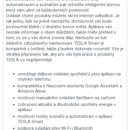
automatizacím a scénářům pak vytvoříte inteligentní domov,
který vám uleví od každodenních povinností.
Ovládat chytré produkty můžete skrze internet odkudkoli. Je
tak jedno, kde se právě nacházíte, domácnost vás bude
poslouchat klidně i z druhého konce světa. Aplikace vás
nestále informuje o všem důležitém, takže máte přehled o
tom, co se u vás doma zrovna děje. Nemusíte se bát
žádného zdlouhavého nastavování. TESLA Smart je
kompletně v češtině, takže jí budete dokonale rozumět. Vše je
zkrátka připraveno tak, aby pro vás byla práce s produkty
TESLA co nejpříjemnější.
umožňuje dálkové ovládání spotřebičů přes aplikaci na
chytrém telefonu
kompatibilita s hlasovými asistenty Google Assistant a
Amazon Alexa
možnost manuálního ovládání tlačítkem na zařízení
zobrazení aktuální a dlouhodobé spotřeby energie v
aplikaci
možnost tvorby scénářů a automatizací v aplikaci
TESLA Smart
podpora ovládání přes Wi-Fi i Bluetooth