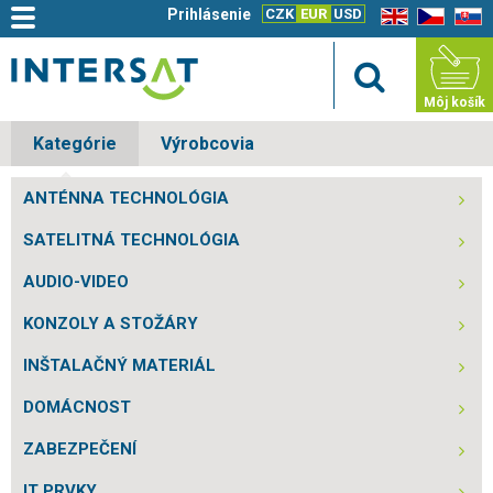
Prihlásenie
CZK
EUR
USD
EN
CZ
SK
Môj košík
Kategórie
Výrobcovia
ANTÉNNA TECHNOLÓGIA
SATELITNÁ TECHNOLÓGIA
AUDIO-VIDEO
KONZOLY A STOŽÁRY
INŠTALAČNÝ MATERIÁL
DOMÁCNOST
ZABEZPEČENÍ
IT PRVKY