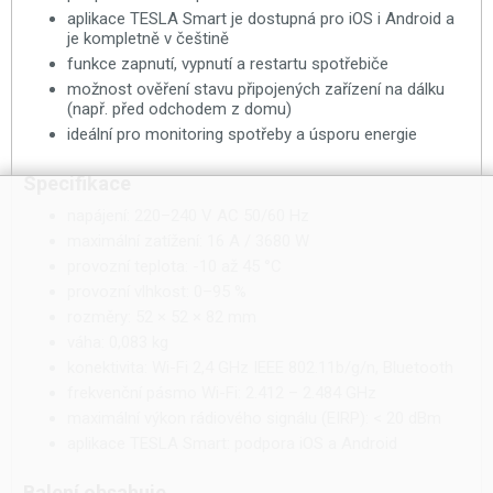
aplikace TESLA Smart je dostupná pro iOS i Android a
je kompletně v češtině
funkce zapnutí, vypnutí a restartu spotřebiče
možnost ověření stavu připojených zařízení na dálku
(např. před odchodem z domu)
ideální pro monitoring spotřeby a úsporu energie
Specifikace
napájení: 220–240 V AC 50/60 Hz
maximální zatížení: 16 A / 3680 W
provozní teplota: -10 až 45 °C
provozní vlhkost: 0–95 %
rozměry: 52 × 52 × 82 mm
váha: 0,083 kg
konektivita: Wi-Fi 2,4 GHz IEEE 802.11b/g/n, Bluetooth
frekvenční pásmo Wi-Fi: 2.412 – 2.484 GHz
maximální výkon rádiového signálu (EIRP): < 20 dBm
aplikace TESLA Smart: podpora iOS a Android
Balení obsahuje