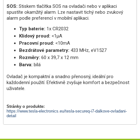
SOS:
Stiskem tlačítka SOS na ovladači nebo v aplikaci
spustíte okamžitý alarm. Lze nastavit tichý nebo zvukový
alarm podle preferencí v mobilní aplikaci.
Typ baterie:
1x CR2032
Klidový proud:
<1µA
Pracovní proud:
<10mA
Bezdrátové parametry:
433 MHz, eV1527
Rozměry:
60 x 39,7 x 12 mm
Barva:
bílá
Ovladač je kompaktní a snadno přenosný, ideální pro
každodenní použití. Efektivně zvyšuje komfort a bezpečnost
uživatele.
Stránky o produkte:
https://www.tesla-electronics.eu/tesla-secureq-i7-dalkove-ovladani-
detail