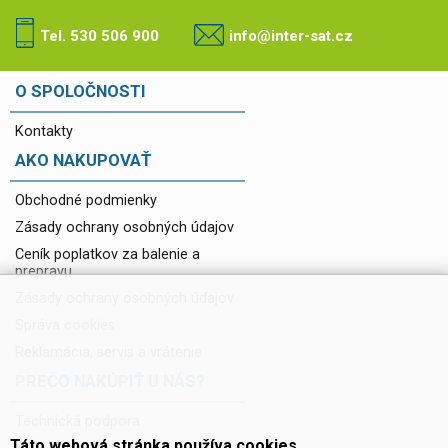
Tel. 530 506 900
info@inter-sat.cz
O SPOLOČNOSTI
Kontakty
AKO NAKUPOVAŤ
Obchodné podmienky
Zásady ochrany osobných údajov
Ceník poplatkov za balenie a
prepravu
Zásady ochrany osobných údajov
Správa cookies
Reklamácia, servis a vrátenie
PREČO NAKÚPIŤ U NÁS?
Technická podpora
Táto webová stránka používa cookies