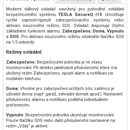
Moderní dálkový ovladač navržený pro pohodlné ovládání
bezpečnostního systému
TESLA SecureQ i13
. Umožňuje
rychlé zapnutí/vypnutí zabezpečovacího systému nebo
aktivaci nouzového režimu SOS. Ovladač disponuje čtyřmi
základními funkcemi alarmu:
Zabezpečeno
,
Doma
,
Vypnuto
a
SOS
. Pro aktivaci nouzového režimu stiskněte tlačítko SOS
na 1,5 sekundy.
Režimy ovládání:
Zabezpečeno:
Bezpečnostní jednotka je ve stavu
monitorování. Při detekci jakéhokoli příslušenství, které má
uložený režim Zabezpečeno, spustí alarm a notifikaci na
mobilním telefonu.
Doma:
Vhodné pro zabezpečení určitých zón, zatímco je
uživatel doma (např. garáž, zahradní domek apod.). Nastavení
příslušenství, alarmu a notifikací podléhá individuálním
preferencím.
Vypnuto:
Bezpečnostní jednotka ukončuje monitorování.
Pouze tlačítko SOS nebo další příslušenství nastavené na
režim „Vždy“ je aktivní.