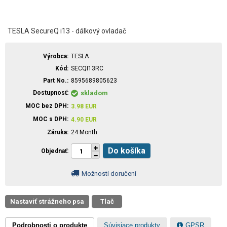
TESLA SecureQ i13 - dálkový ovladač
Výrobca
TESLA
Kód
SECQI13RC
Part No.
8595689805623
Dostupnosť
skladom
MOC bez DPH
3.98
EUR
MOC s DPH
4.90
EUR
Záruka
24 Month
Do košíka
Objednať
Možnosti doručení
Nastaviť strážneho psa
Tlač
Podrobnosti o produkte
Súvisiace produkty
GPSR