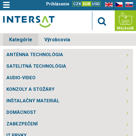
Prihlásenie
CZK
EUR
USD
EN
CZ
SK
Môj košík
Kategórie
Výrobcovia
ANTÉNNA TECHNOLÓGIA
SATELITNÁ TECHNOLÓGIA
AUDIO-VIDEO
KONZOLY A STOŽÁRY
INŠTALAČNÝ MATERIÁL
DOMÁCNOST
ZABEZPEČENÍ
IT PRVKY