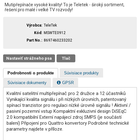
Mutipřepínače vysoké kvality! To je Teletek - široký sortiment,
řešení pro malé i velké TV rozvody!
Výrobca
TeleTek
Kód
MSWTE0912
Part No.
8697460233202
Nastaviť strážneho psa
Tlač
Podrobnosti o produkte
Súvisiace produkty
Súvisiace dokumenty
GPSR
Kvalitní satelitní multipřepínač pro 2 družice a 12 účastníků
Vynikající kvalita signálu i při nízkých úrovních, patentovaný
spínací tranzistor pro regulaci nízké úrovně signálu ! Aktivní /
pasivní pozemní vstup Kompaktní exkluzivní design DiSEqC
2.0 kompatibilní Externí napájecí zdroj SMPS (je součástí
balení) Připojení pro Quattro konvertory Podrobné technické
parametry najdete v příloze.