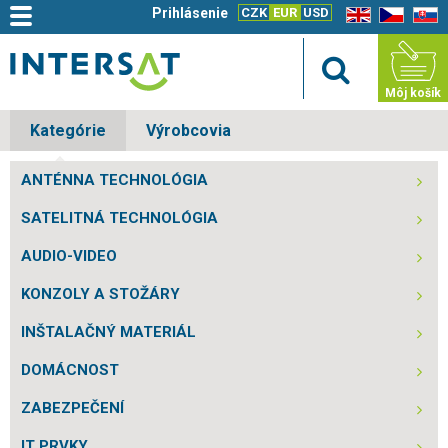
Prihlásenie
CZK
EUR
USD
EN
CZ
SK
Môj košík
Kategórie
Výrobcovia
ANTÉNNA TECHNOLÓGIA
SATELITNÁ TECHNOLÓGIA
AUDIO-VIDEO
KONZOLY A STOŽÁRY
INŠTALAČNÝ MATERIÁL
DOMÁCNOST
ZABEZPEČENÍ
IT PRVKY