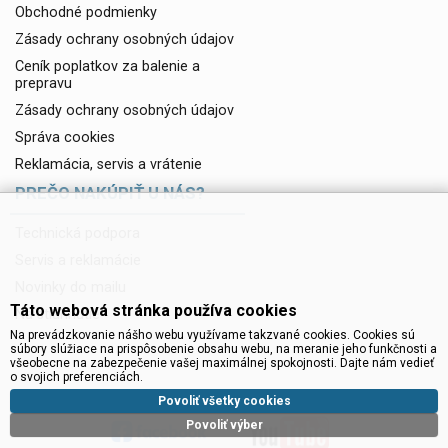
Obchodné podmienky
Zásady ochrany osobných údajov
Ceník poplatkov za balenie a
prepravu
Zásady ochrany osobných údajov
Správa cookies
Reklamácia, servis a vrátenie
PREČO NAKÚPIŤ U NÁS?
Technická podpora
Servis a reklamácie
Novinky do mailu
Táto webová stránka používa cookies
Na stiahnutie
Na prevádzkovanie nášho webu využívame takzvané cookies. Cookies sú
súbory slúžiace na prispôsobenie obsahu webu, na meranie jeho funkčnosti a
všeobecne na zabezpečenie vašej maximálnej spokojnosti. Dajte nám vedieť
o svojich preferenciách.
Povoliť všetky cookies
Povoliť výber