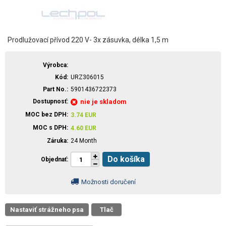
Prodlužovací přívod 220 V- 3x zásuvka, délka 1,5 m
Výrobca
Kód
URZ306015
Part No.
5901436722373
Dostupnosť
nie je skladom
MOC bez DPH
3.74
EUR
MOC s DPH
4.60
EUR
Záruka
24 Month
Do košíka
Objednať
Možnosti doručení
Nastaviť strážneho psa
Tlač