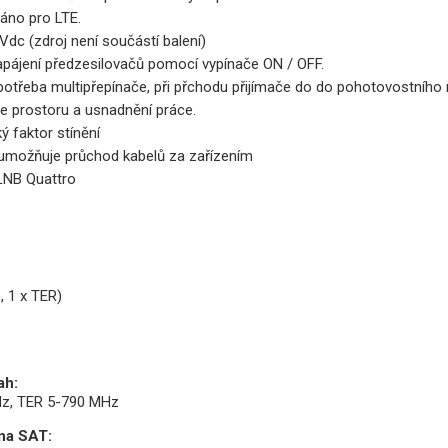
áno pro LTE.
Vdc (zdroj není součástí balení)
pájení předzesilovačů pomocí vypínače ON / OFF.
potřeba multipřepínače, při přchodu přijímače do do pohotovostního
e prostoru a usnadnění práce.
ý faktor stínění
umožňuje průchod kabelů za zařízením
LNB Quattro
, 1 x TER)
ah:
z, TER 5-790 MHz
 na SAT: