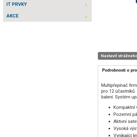
IT PRVKY
AKCE
Nastaviť strážneh
Podrobnosti o pr
Multipřepínač firm
pro 12 účastníků.
balení. Systém u
Kompaktní v
Pozemní pás
Aktivní sate
Vysoká výs
Vynikající 