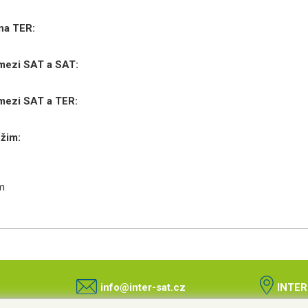
 na TER:
 mezi SAT a SAT:
 mezi SAT a TER:
žim:
m
info@inter-sat.cz
INTER