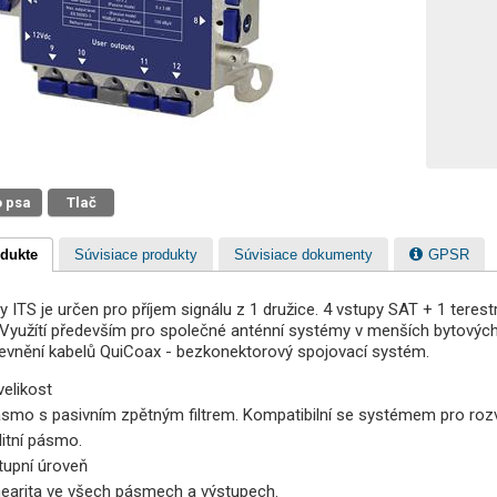
o psa
Tlač
odukte
Súvisiace produkty
Súvisiace dokumenty
GPSR
y ITS je určen pro příjem signálu z 1 družice. 4 vstupy SAT + 1 teres
 Využítí především pro společné anténní systémy v menších bytovýc
pevnění kabelů QuiCoax - bezkonektorový spojovací systém.
elikost
mo s pasivním zpětným filtrem. Kompatibilní se systémem pro rozvod
litní pásmo.
tupní úroveň
linearita ve všech pásmech a výstupech.