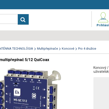
Prihlási
NTÉNNA TECHNOLÓGIA
Multipřepínače
Koncové
Pro 4 družice
multipřepínač 5/12 QuiCoax
Koncový / 
uživatels