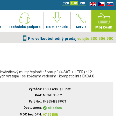
CZK
EUR
USD
EN
CZ
SK
t
Technická podpora
Na stiahnutie
Servis
Môj košík
Pre veľkoobchodný predaj
volajte 530 506 900
hvězdicový multipřepínač • 5 vstupů (4 SAT + 1 TER) • 12
kých výstupů • se zpětným vedením • kompatibilní s EKOAX
Výrobca
EKSELANS QuiCoax
Kód
MSWITS0512
Part No.
8436548999971
Dostupnosť
skladom
MOC bez DPH
97.52
EUR