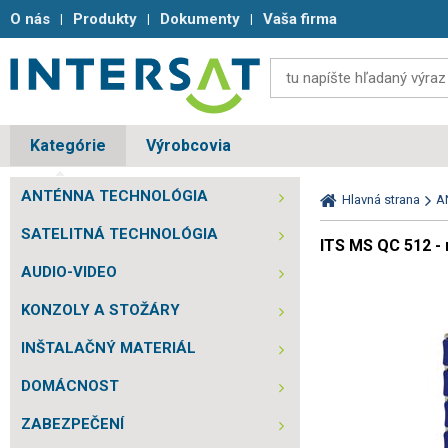
O nás
Produkty
Dokumenty
Vaša firma
Kategórie
Výrobcovia
ANTÉNNA TECHNOLÓGIA
Hlavná strana
A
SATELITNÁ TECHNOLÓGIA
ITS MS QC 512 - 
AUDIO-VIDEO
KONZOLY A STOŽÁRY
INŠTALAČNÝ MATERIÁL
DOMÁCNOST
ZABEZPEČENÍ