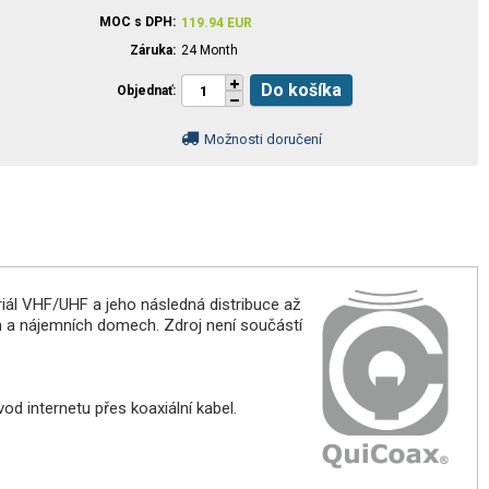
MOC s DPH
119.94
EUR
Záruka
24 Month
Do košíka
Objednať
Možnosti doručení
triál VHF/UHF a jeho následná distribuce až
h a nájemních domech. Zdroj není součástí
 internetu přes koaxiální kabel.