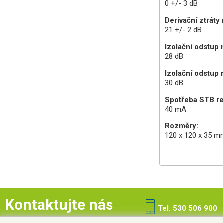
0 +/- 3 dB
Derivační ztráty
21 +/- 2 dB
Izolační odstup
28 dB
Izolační odstup
30 dB
Spotřeba STB re
40 mA
Rozměry:
120 x 120 x 35 m
Kontaktujte nás
Tel. 530 506 900