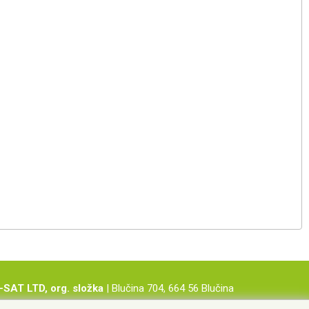
-SAT LTD, org. složka
| Blučina 704, 664 56 Blučina