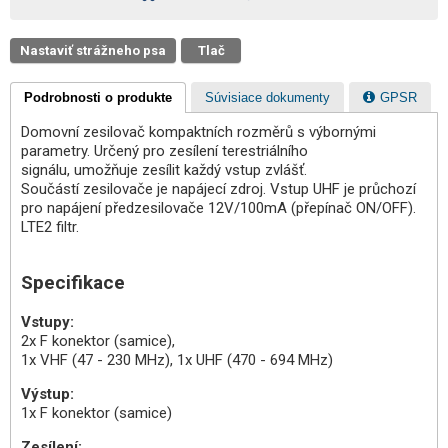
Nastaviť strážneho psa
Tlač
Podrobnosti o produkte
Súvisiace dokumenty
GPSR
Domovní zesilovač kompaktních rozměrů s výbornými
parametry. Určený pro zesílení terestriálního
signálu, umožňuje zesílit každý vstup zvlášť.
Součástí zesilovače je napájecí zdroj. Vstup UHF je průchozí
pro napájení předzesilovače 12V/100mA (přepínač ON/OFF).
LTE2 filtr.
Specifikace
Vstupy:
2x F konektor (samice),
1x VHF (47 - 230 MHz), 1x UHF (470 - 694 MHz)
Výstup:
1x F konektor (samice)
Zesílení: