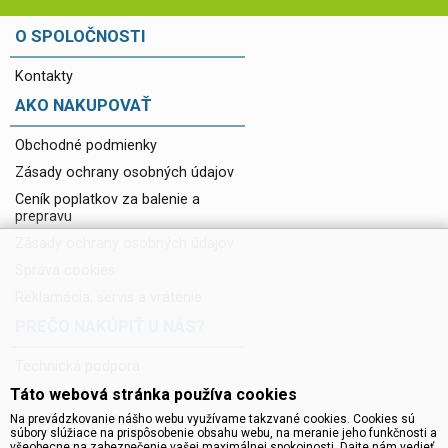
O SPOLOČNOSTI
Kontakty
AKO NAKUPOVAŤ
Obchodné podmienky
Zásady ochrany osobných údajov
Ceník poplatkov za balenie a
prepravu
Zásady ochrany osobných údajov
Správa cookies
Reklamácia, servis a vrátenie
PREČO NAKÚPIŤ U NÁS?
Technická podpora
Servis a reklamácie
Táto webová stránka používa cookies
Novinky do mailu
Na prevádzkovanie nášho webu využívame takzvané cookies. Cookies sú
súbory slúžiace na prispôsobenie obsahu webu, na meranie jeho funkčnosti a
Na stiahnutie
všeobecne na zabezpečenie vašej maximálnej spokojnosti. Dajte nám vedieť