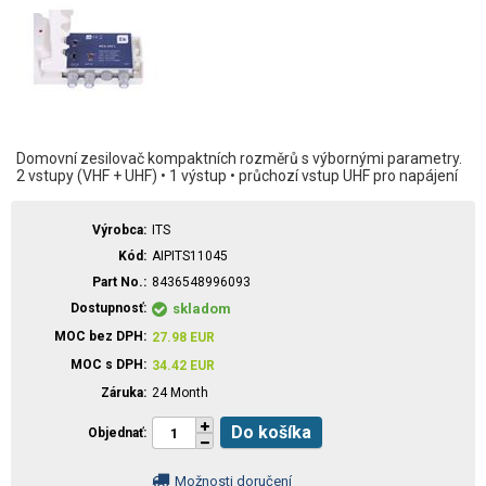
Domovní zesilovač kompaktních rozměrů s výbornými parametry.
2 vstupy (VHF + UHF) • 1 výstup • průchozí vstup UHF pro napájení
Výrobca
ITS
Kód
AIPITS11045
Part No.
8436548996093
Dostupnosť
skladom
MOC bez DPH
27.98
EUR
MOC s DPH
34.42
EUR
Záruka
24 Month
Do košíka
Objednať
Možnosti doručení