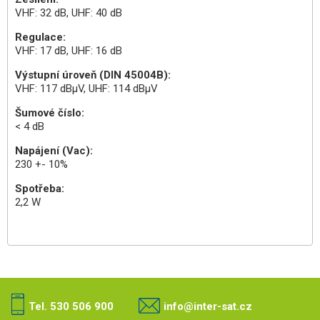
VHF: 32 dB, UHF: 40 dB
Regulace:
VHF: 17 dB, UHF: 16 dB
Výstupní úroveň (DIN 45004B):
VHF: 117 dBµV, UHF: 114 dBµV
Šumové číslo:
< 4 dB
Napájení (Vac):
230 +- 10%
Spotřeba:
2,2 W
Tel. 530 506 900
info@inter-sat.cz