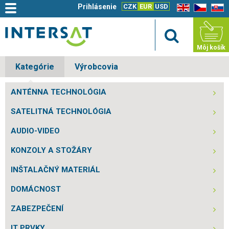
Prihlásenie
CZK
EUR
USD
EN
CZ
SK
Môj košík
Kategórie
Výrobcovia
ANTÉNNA TECHNOLÓGIA
SATELITNÁ TECHNOLÓGIA
AUDIO-VIDEO
KONZOLY A STOŽÁRY
INŠTALAČNÝ MATERIÁL
DOMÁCNOST
ZABEZPEČENÍ
IT PRVKY