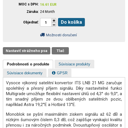
MOC s DPH
16.61
EUR
Záruka
24 Month
Do košíka
Objednať
Možnosti doručení
Nastaviť strážneho psa
Tlač
Podrobnosti o produkte
Súvisiace produkty
Súvisiace dokumenty
GPSR
Vysoce výkonný satelitní konvertor ITS LNB 21 MG zaručuje
spolehlivý a přesný příjem signálu. Díky nastavitelné funkci
Multigrade umožňuje flexibilní nastavení úhlů od 4,3° do 9,0°, a
tím snadný příjem ze dvou oblíbených satelitních pozic,
například Astra 19,2°E a Hotbird 13°E.
Monoblok se pyšní maximálním ziskem signálu až 62 dB a
nízkým šumovým číslem 0,3 dB, což zajišťuje vynikající kvalitu
přenosu i za náročných podmínek. Dvoustupňový oscilátor s