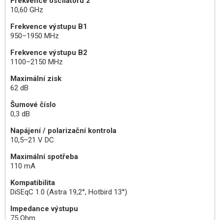
Frekvence oscilátoru 2
10,60 GHz
Frekvence výstupu B1
950–1950 MHz
Frekvence výstupu B2
1100–2150 MHz
Maximální zisk
62 dB
Šumové číslo
0,3 dB
Napájení / polarizační kontrola
10,5–21 V DC
Maximální spotřeba
110 mA
Kompatibilita
DiSEqC 1.0 (Astra 19,2°, Hotbird 13°)
Impedance výstupu
75 Ohm