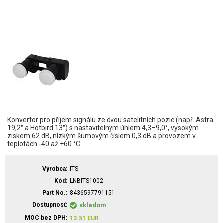
Konvertor pro příjem signálu ze dvou satelitních pozic (např. Astra
19,2° a Hotbird 13°) s nastavitelným úhlem 4,3–9,0°, vysokým
ziskem 62 dB, nízkým šumovým číslem 0,3 dB a provozem v
teplotách -40 až +60 °C.
Výrobca
ITS
Kód
LNBITS1002
Part No.
8436597791151
Dostupnosť
skladom
MOC bez DPH
13.51
EUR