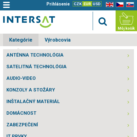
Prihlásenie
CZK
EUR
USD
EN
CZ
SK
Môj košík
Kategórie
Výrobcovia
ANTÉNNA TECHNOLÓGIA
SATELITNÁ TECHNOLÓGIA
AUDIO-VIDEO
KONZOLY A STOŽÁRY
INŠTALAČNÝ MATERIÁL
DOMÁCNOST
ZABEZPEČENÍ
IT PRVKY