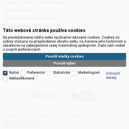
Zásady ochrany osobných údajov
Správa cookies
Reklamácia, servis a vrátenie
PREČO NAKÚPIŤ U NÁS?
Táto webová stránka používa cookies
Na prevádzkovanie nášho webu využívame takzvané cookies. Cookies sú
Technická podpora
súbory slúžiace na prispôsobenie obsahu webu, na meranie jeho funkčnosti a
všeobecne na zabezpečenie vašej maximálnej spokojnosti. Dajte nám vedieť
Servis a reklamácie
o svojich preferenciách.
Novinky do mailu
Povoliť všetky cookies
Na stiahnutie
Povoliť výber
Nutné
Preferenční
Statistické
Marketingové
Zobraziť
detaily
Neklasifikované
Satelitní technika - satelitní přijímače a komplety, set top boxy, dvb-t
technika :: INTER SAT
CyberSoft s.r.o.
© 2026