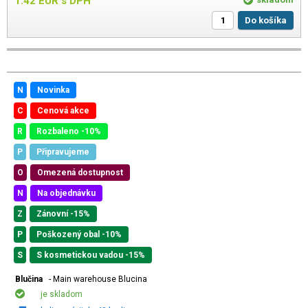
1.42
EUR
s DPH
Do košíka
N
Novinka
C
Cenová akce
R
Rozbaleno -10%
P
Připravujeme
O
Omezená dostupnost
N
Na objednávku
Z
Zánovní -15%
P
Poškozený obal -10%
S
S kosmetickou vadou -15%
Blučina
- Main warehouse Blucina
je skladom