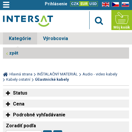
Prihlásenie
CZK
EUR
USD
EN
CZ
SK
Môj košík
Kategórie
Výrobcovia
zpět
Hlavná strana
INŠTALAČNÝ MATERIÁL
Audio - video kabely
Kabely ostatní
Účastnické kabely
Status
Cena
Podrobné vyhľadávanie
Zoradiť podľa