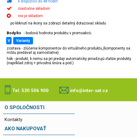
k dispozícii do 48 hodin
čiastočne skladom
nie je skladom
po kliknutí na ikony sa zobrazí detailný dotazovač skladu
Body/ks
- bodová hodnota produktu v promoakcii;
v
varianty
zostava - zlúčenie komponentov do virtuálneho produktu,(komponenty sa
môžu predávať aj samostatne)
hák - produkt, k nemu sa pri predaji automaticky priradzujú ďalšie produkty
(napríklad zdroj + prívodná šnúra a pod.)
Tel. 530 506 900
info@inter-sat.cz
O SPOLOČNOSTI
Kontakty
AKO NAKUPOVAŤ