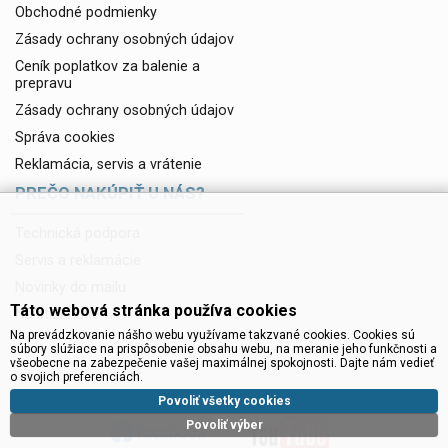
Obchodné podmienky
Zásady ochrany osobných údajov
Ceník poplatkov za balenie a
prepravu
Zásady ochrany osobných údajov
Správa cookies
Reklamácia, servis a vrátenie
PREČO NAKÚPIŤ U NÁS?
Technická podpora
Servis a reklamácie
Novinky do mailu
Táto webová stránka používa cookies
Na stiahnutie
Na prevádzkovanie nášho webu využívame takzvané cookies. Cookies sú
súbory slúžiace na prispôsobenie obsahu webu, na meranie jeho funkčnosti a
všeobecne na zabezpečenie vašej maximálnej spokojnosti. Dajte nám vedieť
o svojich preferenciách.
Povoliť všetky cookies
Povoliť výber