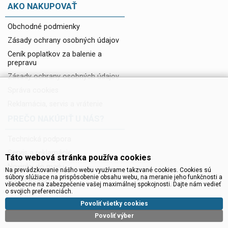
AKO NAKUPOVAŤ
Obchodné podmienky
Zásady ochrany osobných údajov
Ceník poplatkov za balenie a
prepravu
Zásady ochrany osobných údajov
Správa cookies
Reklamácia, servis a vrátenie
PREČO NAKÚPIŤ U NÁS?
Technická podpora
Servis a reklamácie
Táto webová stránka používa cookies
Novinky do mailu
Na prevádzkovanie nášho webu využívame takzvané cookies. Cookies sú
súbory slúžiace na prispôsobenie obsahu webu, na meranie jeho funkčnosti a
Na stiahnutie
všeobecne na zabezpečenie vašej maximálnej spokojnosti. Dajte nám vedieť
o svojich preferenciách.
Povoliť všetky cookies
Povoliť výber