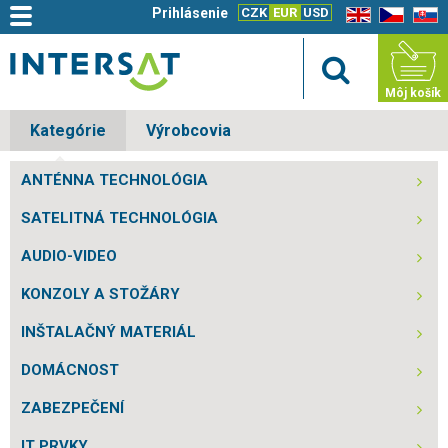
Prihlásenie
CZK
EUR
USD
EN
CZ
SK
Môj košík
Kategórie
Výrobcovia
ANTÉNNA TECHNOLÓGIA
SATELITNÁ TECHNOLÓGIA
AUDIO-VIDEO
KONZOLY A STOŽÁRY
INŠTALAČNÝ MATERIÁL
DOMÁCNOST
ZABEZPEČENÍ
IT PRVKY