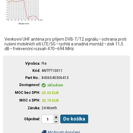
Venkovní UHF anténa pro příjem DVB-T/T2 signálu • ochrana proti
rušení mobilních sítí LTE/5G • rychlá a snadná montáž • zisk 11,5
dB • frekvenční rozsah 470–694 MHz
Výrobca
Fte
Kód
ANTFT10011
Part No.
8436545306413
Dostupnosť
skladom
MOC bez DPH
25.03
EUR
MOC s DPH
30.79
EUR
Záruka
24 Month
Do košíka
Objednať
Možnosti doručení