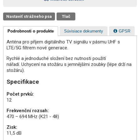
Nastaviť strážneho psa
Tlač
Podrobnosti o produkte
Súvisiace dokumenty
GPSR
Anténa pro příjem digitálního TV signálu v pásmu UHF s
LTE/5G filtrem nové generace.
Rychlé a jednoduché složení bez nutnosti použití
nářadí. Uchycení na stožáru s jemnějšími zoubky (lépe drží na
stožáru).
Specifikace
Počet prvků:
12
Frekvenční rozsah:
470 – 694 MHz (K21 - 48)
Zisk:
11,5 dB