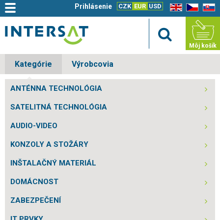
Prihlásenie
CZK
EUR
USD
EN
CZ
SK
Môj košík
Kategórie
Výrobcovia
ANTÉNNA TECHNOLÓGIA
SATELITNÁ TECHNOLÓGIA
AUDIO-VIDEO
KONZOLY A STOŽÁRY
INŠTALAČNÝ MATERIÁL
DOMÁCNOST
ZABEZPEČENÍ
IT PRVKY