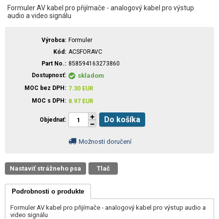
Formuler AV kabel pro přijímače - analogový kabel pro výstup
audio a video signálu
Výrobca
Formuler
Kód
ACSFORAVC
Part No.
858594163273860
Dostupnosť
skladom
MOC bez DPH
7.30
EUR
MOC s DPH
8.97
EUR
Do košíka
Objednať
Možnosti doručení
Nastaviť strážneho psa
Tlač
Podrobnosti o produkte
Formuler AV kabel pro přijímače - analogový kabel pro výstup audio a
video signálu