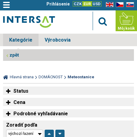
Prihlásenie
CZK
EUR
USD
EN
CZ
SK
Môj košík
Kategórie
Výrobcovia
zpět
Hlavná strana
DOMÁCNOST
Meteostanice
Status
Cena
Podrobné vyhľadávanie
Zoradiť podľa