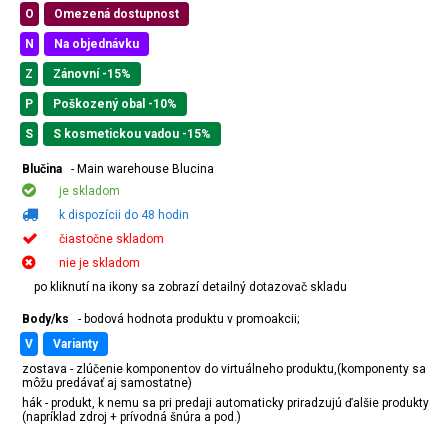
O
Omezená dostupnost
N
Na objednávku
Z
Zánovní -15%
P
Poškozený obal -10%
S
S kosmetickou vadou -15%
Blučina
- Main warehouse Blucina
je skladom
k dispozícii do 48 hodin
čiastočne skladom
nie je skladom
po kliknutí na ikony sa zobrazí detailný dotazovač skladu
Body/ks
- bodová hodnota produktu v promoakcii;
v
varianty
zostava - zlúčenie komponentov do virtuálneho produktu,(komponenty sa
môžu predávať aj samostatne)
hák - produkt, k nemu sa pri predaji automaticky priradzujú ďalšie produkty
(napríklad zdroj + prívodná šnúra a pod.)