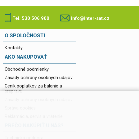
Tel. 530 506 900
info@inter-sat.cz
O SPOLOČNOSTI
Kontakty
AKO NAKUPOVAŤ
Obchodné podmienky
Zásady ochrany osobných údajov
Ceník poplatkov za balenie a
prepravu
Zásady ochrany osobných údajov
Správa cookies
Reklamácia, servis a vrátenie
PREČO NAKÚPIŤ U NÁS?
Technická podpora