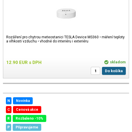
Rozšíření pro chytrou meteostanici TESLA Device MS360 • měření teploty
a vlhkosti vzduchu • vhodné do interiéru i exteriéru
12.90
EUR
s DPH
skladom
Do košíka
N
Novinka
C
Cenová akce
R
Rozbaleno -10%
P
Připravujeme