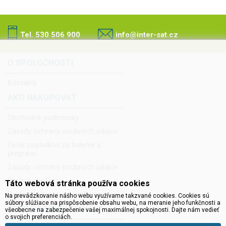
Tel. 530 506 900
info@inter-sat.cz
O SPOLOČNOSTI
Kontakty
AKO NAKUPOVAŤ
Obchodné podmienky
Zásady ochrany osobných údajov
Ceník poplatkov za balenie a
prepravu
Zásady ochrany osobných údajov
Správa cookies
Táto webová stránka používa cookies
Reklamácia, servis a vrátenie
Na prevádzkovanie nášho webu využívame takzvané cookies. Cookies sú
súbory slúžiace na prispôsobenie obsahu webu, na meranie jeho funkčnosti a
PREČO NAKÚPIŤ U NÁS?
všeobecne na zabezpečenie vašej maximálnej spokojnosti. Dajte nám vedieť
o svojich preferenciách.