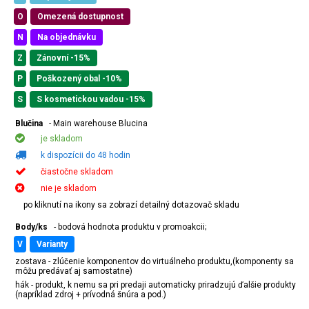
O
Omezená dostupnost
N
Na objednávku
Z
Zánovní -15%
P
Poškozený obal -10%
S
S kosmetickou vadou -15%
Blučina
- Main warehouse Blucina
je skladom
k dispozícii do 48 hodin
čiastočne skladom
nie je skladom
po kliknutí na ikony sa zobrazí detailný dotazovač skladu
Body/ks
- bodová hodnota produktu v promoakcii;
v
varianty
zostava - zlúčenie komponentov do virtuálneho produktu,(komponenty sa
môžu predávať aj samostatne)
hák - produkt, k nemu sa pri predaji automaticky priradzujú ďalšie produkty
(napríklad zdroj + prívodná šnúra a pod.)