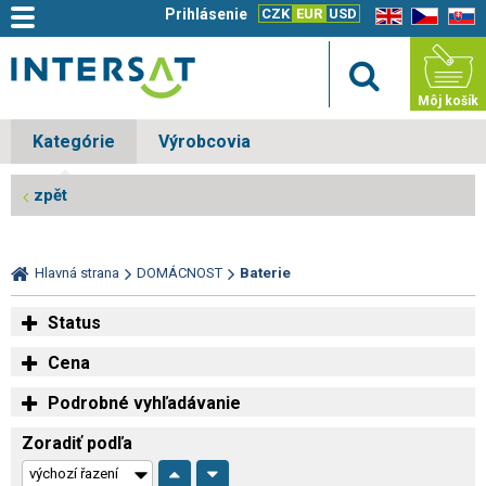
Prihlásenie
CZK
EUR
USD
EN
CZ
SK
Môj košík
Kategórie
Výrobcovia
zpět
Hlavná strana
DOMÁCNOST
Baterie
Status
Cena
Podrobné vyhľadávanie
Zoradiť podľa