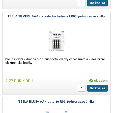
Do košíka
TESLA SILVER+ AAA - alkalická baterie LR03, jednorázová, 4ks
Dlouhá výdrž • vhodné pro dlouhodobý vysoký odběr energie • ideální pro
elektronické hračky
2.77
EUR
s DPH
skladom
Do košíka
TESLA BLUE+ AA - baterie R06, jednorázová, 4ks