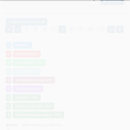
Do košíka
Zobraziť ďalších 20
3
4
5
6
7
8
9
10
11
N
Novinka
C
Cenová akce
R
Rozbaleno -10%
P
Připravujeme
O
Omezená dostupnost
N
Na objednávku
Z
Zánovní -15%
P
Poškozený obal -10%
S
S kosmetickou vadou -15%
Blučina
- Main warehouse Blucina