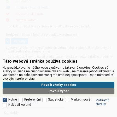
je skladom
k dispozícii do 48 hodin
čiastočne skladom
nie je skladom
po kliknutí na ikony sa zobrazí detailný dotazovač skladu
Body/ks
- bodová hodnota produktu v promoakcii;
v
varianty
zostava - zlúčenie komponentov do virtuálneho produktu,(komponenty sa
môžu predávať aj samostatne)
hák - produkt, k nemu sa pri predaji automaticky priradzujú ďalšie produkty
(napríklad zdroj + prívodná šnúra a pod.)
Táto webová stránka používa cookies
Na prevádzkovanie nášho webu využívame takzvané cookies. Cookies sú
súbory slúžiace na prispôsobenie obsahu webu, na meranie jeho funkčnosti a
všeobecne na zabezpečenie vašej maximálnej spokojnosti. Dajte nám vedieť
o svojich preferenciách.
Povoliť všetky cookies
Tel. 530 506 900
info@inter-sat.cz
Povoliť výber
Nutné
Preferenční
Statistické
Marketingové
Zobraziť
O SPOLOČNOSTI
detaily
Neklasifikované
Kontakty