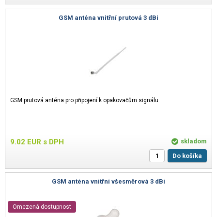
GSM anténa vnitřní prutová 3 dBi
GSM prutová anténa pro připojení k opakovačům signálu.
9.02
EUR
s DPH
skladom
Do košíka
GSM anténa vnitřní všesměrová 3 dBi
Omezená dostupnost