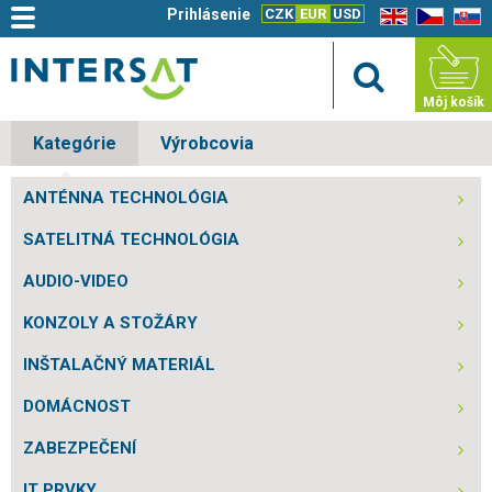
Prihlásenie
CZK
EUR
USD
EN
CZ
SK
Môj košík
Kategórie
Výrobcovia
ANTÉNNA TECHNOLÓGIA
SATELITNÁ TECHNOLÓGIA
AUDIO-VIDEO
KONZOLY A STOŽÁRY
INŠTALAČNÝ MATERIÁL
DOMÁCNOST
ZABEZPEČENÍ
IT PRVKY