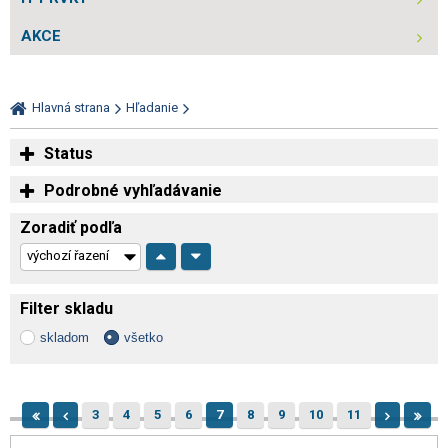
AKCE
Hlavná strana
Hľadanie
Status
Podrobné vyhľadávanie
Zoradiť podľa
Filter skladu
skladom
všetko
3
4
5
6
7
8
9
10
11