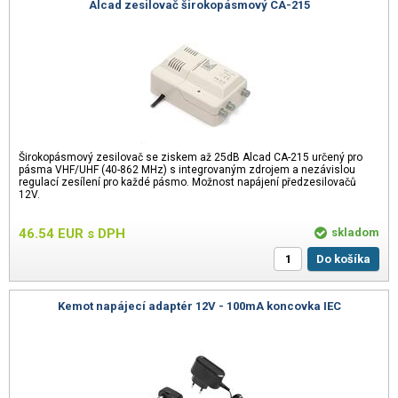
Alcad zesilovač širokopásmový CA-215
Širokopásmový zesilovač se ziskem až 25dB Alcad CA-215 určený pro
pásma VHF/UHF (40-862 MHz) s integrovaným zdrojem a nezávislou
regulací zesílení pro každé pásmo. Možnost napájení předzesilovačů
12V.
46.54
EUR
s DPH
skladom
Do košíka
Kemot napájecí adaptér 12V - 100mA koncovka IEC