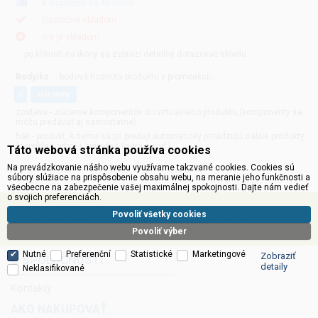
k dispozícii do 48 hodin
čiastočne skladom
nie je skladom
po kliknutí na ikony sa zobrazí detailný dotazovač skladu
Body/ks
- bodová hodnota produktu v promoakcii;
v
varianty
zostava - zlúčenie komponentov do virtuálneho produktu,(komponenty sa
môžu predávať aj samostatne)
hák - produkt, k nemu sa pri predaji automaticky priradzujú ďalšie produkty
(napríklad zdroj + prívodná šnúra a pod.)
Táto webová stránka používa cookies
Na prevádzkovanie nášho webu využívame takzvané cookies. Cookies sú
súbory slúžiace na prispôsobenie obsahu webu, na meranie jeho funkčnosti a
všeobecne na zabezpečenie vašej maximálnej spokojnosti. Dajte nám vedieť
o svojich preferenciách.
Povoliť všetky cookies
Tel. 530 506 900
info@inter-sat.cz
Povoliť výber
Nutné
Preferenční
Statistické
Marketingové
Zobraziť
O SPOLOČNOSTI
detaily
Neklasifikované
Kontakty
AKO NAKUPOVAŤ