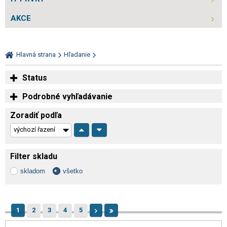
AKCE
Hlavná strana
Hľadanie
Status
Podrobné vyhľadávanie
Zoradiť podľa
Filter skladu
skladom
všetko
1
2
3
4
5