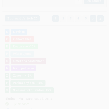
Do košíka
Zobraziť ďalších 20
1
2
3
4
5
N
Novinka
C
Cenová akce
R
Rozbaleno -10%
P
Připravujeme
O
Omezená dostupnost
N
Na objednávku
Z
Zánovní -15%
P
Poškozený obal -10%
S
S kosmetickou vadou -15%
Blučina
- Main warehouse Blucina
je skladom