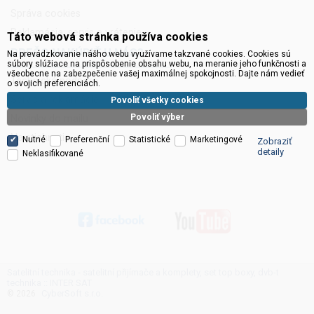
Správa cookies
Reklamácia, servis a vrátenie
Táto webová stránka používa cookies
PREČO NAKÚPIŤ U NÁS?
Na prevádzkovanie nášho webu využívame takzvané cookies. Cookies sú
súbory slúžiace na prispôsobenie obsahu webu, na meranie jeho funkčnosti a
všeobecne na zabezpečenie vašej maximálnej spokojnosti. Dajte nám vedieť
Technická podpora
o svojich preferenciách.
Servis a reklamácie
Povoliť všetky cookies
Povoliť výber
Novinky do mailu
Na stiahnutie
Nutné
Preferenční
Statistické
Marketingové
Zobraziť
detaily
Neklasifikované
Satelitní technika - satelitní přijímače a komplety, set top boxy, dvb-t
technika :: INTER SAT
CyberSoft s.r.o.
© 2026