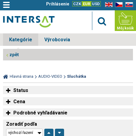
Prihlásenie
CZK
EUR
USD
EN
CZ
SK
Môj košík
Kategórie
Výrobcovia
zpět
Hlavná strana
AUDIO-VIDEO
Sluchátka
Status
Cena
Podrobné vyhľadávanie
Zoradiť podľa