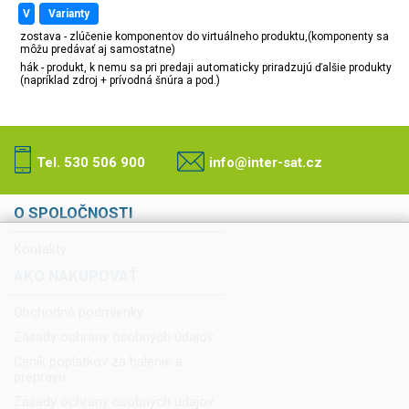
v
varianty
zostava - zlúčenie komponentov do virtuálneho produktu,(komponenty sa
môžu predávať aj samostatne)
hák - produkt, k nemu sa pri predaji automaticky priradzujú ďalšie produkty
(napríklad zdroj + prívodná šnúra a pod.)
Tel. 530 506 900
info@inter-sat.cz
O SPOLOČNOSTI
Kontakty
AKO NAKUPOVAŤ
Obchodné podmienky
Zásady ochrany osobných údajov
Ceník poplatkov za balenie a
prepravu
Zásady ochrany osobných údajov