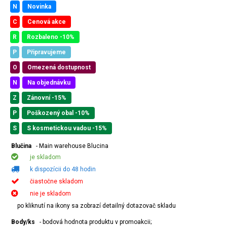
N
Novinka
C
Cenová akce
R
Rozbaleno -10%
P
Připravujeme
O
Omezená dostupnost
N
Na objednávku
Z
Zánovní -15%
P
Poškozený obal -10%
S
S kosmetickou vadou -15%
Blučina
- Main warehouse Blucina
je skladom
k dispozícii do 48 hodin
čiastočne skladom
nie je skladom
po kliknutí na ikony sa zobrazí detailný dotazovač skladu
Body/ks
- bodová hodnota produktu v promoakcii;