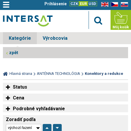
Prihlásenie
CZK
EUR
USD
EN
CZ
SK
Môj košík
Kategórie
Výrobcovia
zpět
Hlavná strana
ANTÉNNA TECHNOLÓGIA
Konektory a redukce
Status
Cena
Podrobné vyhľadávanie
Zoradiť podľa