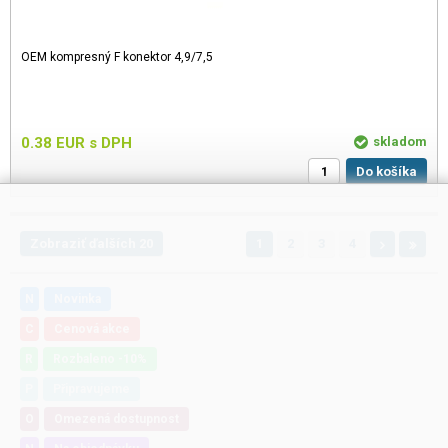
OEM kompresný F konektor 4,9/7,5
0.38
EUR
s DPH
skladom
Do košíka
Zobraziť ďalších 20
1
2
3
4
N
Novinka
C
Cenová akce
R
Rozbaleno -10%
P
Připravujeme
O
Omezená dostupnost