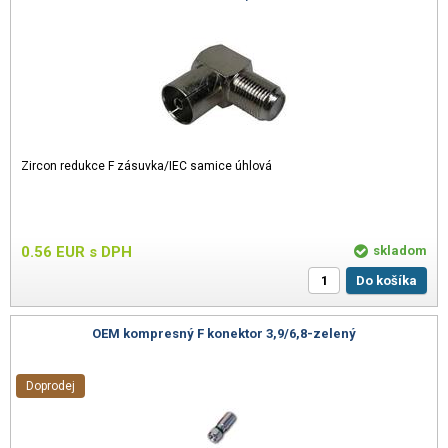
Zircon redukce F zásuvka/IEC samice úhlová
0.56
EUR
s DPH
skladom
Do košíka
OEM kompresný F konektor 3,9/6,8-zelený
Doprodej