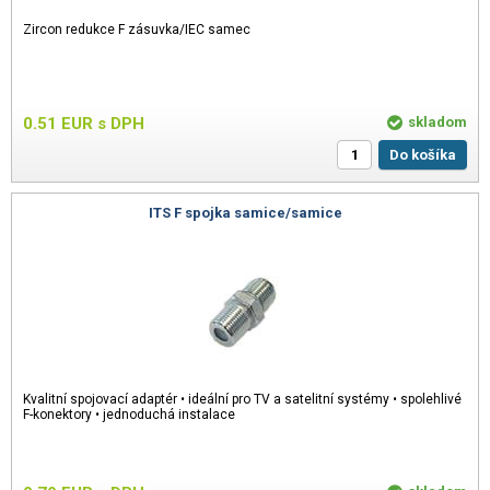
Zircon redukce F zásuvka/IEC samec
0.51
EUR
s DPH
skladom
Do košíka
ITS F spojka samice/samice
Kvalitní spojovací adaptér • ideální pro TV a satelitní systémy • spolehlivé
F-konektory • jednoduchá instalace