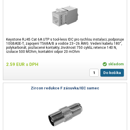
Keystone RJ45 Cat 6A UTP s tool-less IDC pro rychlou instalaci; podporuje
10GBASE-T, zapojení T568A/B a vodiče 23–26 AWG. Vedení kabelu 180°,
polykarbonát, pozlacené kontakty; životnost 750 cyklů; retence 140 N,
izolace 500 MOhm, kontaktní odpor 20 mOhm
2.59
EUR
s DPH
skladom
Do košíka
Zircon redukce F zásuvka/IEC samec