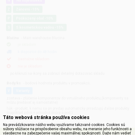
N
Na objednávku
Z
Zánovní -15%
P
Poškozený obal -10%
S
S kosmetickou vadou -15%
Blučina
- Main warehouse Blucina
je skladom
k dispozícii do 48 hodin
čiastočne skladom
nie je skladom
po kliknutí na ikony sa zobrazí detailný dotazovač skladu
Body/ks
- bodová hodnota produktu v promoakcii;
v
varianty
zostava - zlúčenie komponentov do virtuálneho produktu,(komponenty sa
môžu predávať aj samostatne)
hák - produkt, k nemu sa pri predaji automaticky priradzujú ďalšie produkty
(napríklad zdroj + prívodná šnúra a pod.)
Táto webová stránka používa cookies
Na prevádzkovanie nášho webu využívame takzvané cookies. Cookies sú
súbory slúžiace na prispôsobenie obsahu webu, na meranie jeho funkčnosti a
všeobecne na zabezpečenie vašej maximálnej spokojnosti. Dajte nám vedieť