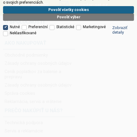
o svojich preferenciách.
Tel. 530 506 900
info@inter-sat.cz
Povoliť všetky cookies
Povoliť výber
O SPOLOČNOSTI
Nutné
Preferenční
Statistické
Marketingové
Zobraziť
detaily
Neklasifikované
Kontakty
AKO NAKUPOVAŤ
Obchodné podmienky
Zásady ochrany osobných údajov
Ceník poplatkov za balenie a
prepravu
Zásady ochrany osobných údajov
Správa cookies
Reklamácia, servis a vrátenie
PREČO NAKÚPIŤ U NÁS?
Technická podpora
Servis a reklamácie