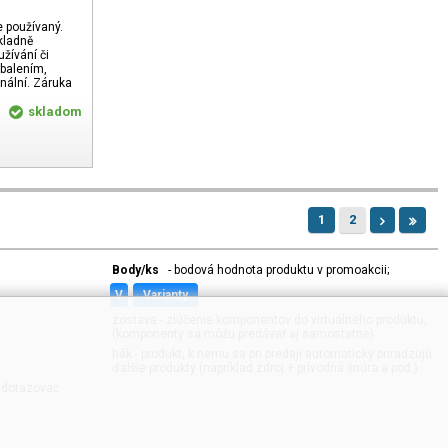
e používaný.
kladně
žívání či
zbalením,
nální. Záruka
skladom
1
2
Body/ks
- bodová hodnota produktu v promoakcii;
v
varianty
zostava - zlúčenie komponentov do virtuálneho produktu,
(komponenty sa môžu predávať aj samostatne)
hák - produkt, k nemu sa pri predaji automaticky priradzujú
ďalšie produkty (napríklad zdroj + prívodná šnúra a pod.)
ý dotazovač