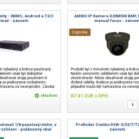
nity - XBMC, Android a T2/C
AMIKO IP Kamera D20M500 BMF, 
jímač - zánovní
manual focus - zánovn
Doprodej
ti vybalený a krátce používaný.
Produkt byl v minulosti vybalený a krátc
ělením však byl důkladně
Naším servisním oddělením však byl dů
bsahovat stopy používání či
zkontrolován. Může obsahovat stopy pou
ce je poškozena rozbalením,
drobné oděrky. Krabice je poškozena ro
hrazena za neoriginální. Záruka
případně může být nahrazena za neorigi
24 měsíců.
skladom
87.41
EUR
s DPH
čovač 1/8 panelový/stolní, v
Profinder Combo DVB-S/S2/T/T2/
 rozlišení - poškozený obal
zánovní