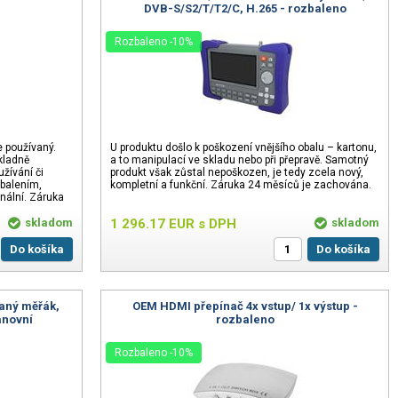
DVB-S/S2/T/T2/C, H.265 - rozbaleno
Rozbaleno -10%
e používaný.
U produktu došlo k poškození vnějšího obalu – kartonu,
kladně
a to manipulací ve skladu nebo při přepravě. Samotný
žívání či
produkt však zůstal nepoškozen, je tedy zcela nový,
zbalením,
kompletní a funkční. Záruka 24 měsíců je zachována.
nální. Záruka
skladom
1 296.17
EUR
s DPH
skladom
Do košíka
Do košíka
aný měřák,
OEM HDMI přepínač 4x vstup/ 1x výstup -
ánovní
rozbaleno
Rozbaleno -10%