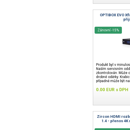
OPTIBOX EVO Xfi
při
Zánovní -15%
Produkt byl v minulos
Naším servisním odd
zkontrolován. Může o
drobné oděrky. Krabi
případně může být na
24 měsíců.
0.00
EUR
s DPH
Zircon HDMI rozbo
1.4 - přenos 4K