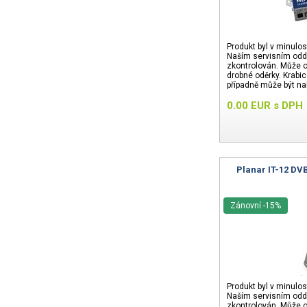
Produkt byl v minulos
Naším servisním odd
zkontrolován. Může o
drobné oděrky. Krabi
případně může být na
24 měsíců.
0.00
EUR
s DPH
Planar IT-12 DV
Zánovní -15%
Produkt byl v minulos
Naším servisním odd
zkontrolován. Může o