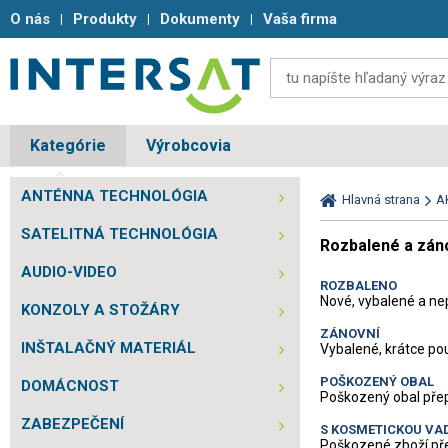
O nás
Produkty
Dokumenty
Vaša firma
Kategórie
Výrobcovia
ANTÉNNA TECHNOLÓGIA
Hlavná strana
A
SATELITNÁ TECHNOLÓGIA
Rozbalené a zán
AUDIO-VIDEO
ROZBALENO
Nové, vybalené a n
KONZOLY A STOŽÁRY
ZÁNOVNÍ
INŠTALAČNÝ MATERIÁL
Vybalené, krátce po
POŠKOZENÝ OBAL
DOMÁCNOST
Poškozený obal přep
ZABEZPEČENÍ
S KOSMETICKOU VA
Poškozené zboží pře