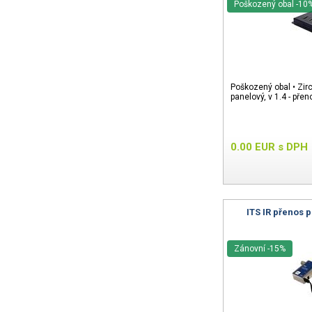
Poškozený obal -10
Poškozený obal • Zi
panelový, v 1.4 - přen
0.00
EUR
s DPH
ITS IR přenos p
Zánovní -15%