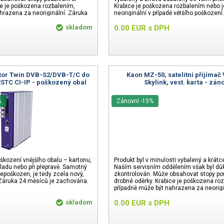
ce je poškozena rozbalením,
Krabice je poškozena rozbalením nebo 
hrazena za neoriginální. Záruka
neoriginální v případě většího poškození
měsíců
skladom
0.00
EUR
s DPH
tor Twin DVB-S2/DVB-T/C do
Kaon MZ-50, satelitní přijímač
 2STC CI-IP - poškozený obal
Skylink, vest. karta - zán
%
Zánovní -15%
škození vnějšího obalu – kartonu,
Produkt byl v minulosti vybalený a krátc
kladu nebo při přepravě. Samotný
Naším servisním oddělením však byl dů
nepoškozen, je tedy zcela nový,
zkontrolován. Může obsahovat stopy pou
 Záruka 24 měsíců je zachována.
drobné oděrky. Krabice je poškozena ro
případně může být nahrazena za neorigi
24 měsíců.
skladom
0.00
EUR
s DPH