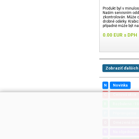
Produkt byl v minulos
Naším servisním odd
zkontrolován. Může o
drobné oděrky. Krabi
případně může být na
24 měsíců.
0.00
EUR
s DPH
Zobraziť ďalších
N
Novinka
C
Cenová akce
R
Rozbaleno -1
P
Připravujeme
O
Omezená dos
N
Na objednávk