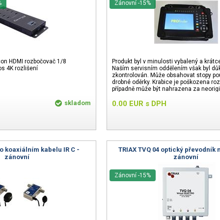
%
Zánovní -15%
rcon HDMI rozbočovač 1/8
Produkt byl v minulosti vybalený a krátc
os 4K rozlišení
Naším servisním oddělením však byl dů
zkontrolován. Může obsahovat stopy pou
drobné oděrky. Krabice je poškozena ro
případně může být nahrazena za neorigi
24 měsíců.
skladom
0.00
EUR
s DPH
o koaxiálním kabelu IR C -
TRIAX TVQ 04 optický převodník n
zánovní
zánovní
Zánovní -15%