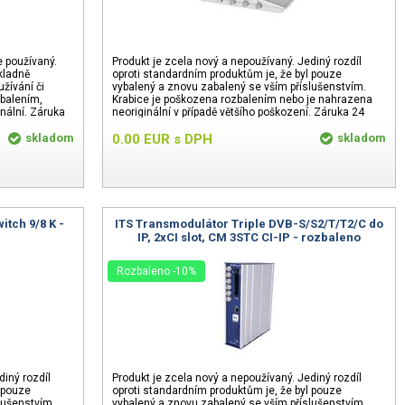
e používaný.
Produkt je zcela nový a nepoužívaný. Jediný rozdíl
kladně
oproti standardním produktům je, že byl pouze
žívání či
vybalený a znovu zabalený se vším příslušenstvím.
zbalením,
Krabice je poškozena rozbalením nebo je nahrazena
nální. Záruka
neoriginální v případě většího poškození. Záruka 24
měsíců
skladom
0.00
EUR
s DPH
skladom
tch 9/8 K -
ITS Transmodulátor Triple DVB-S/S2/T/T2/C do
IP, 2xCI slot, CM 3STC CI-IP - rozbaleno
Rozbaleno -10%
diný rozdíl
Produkt je zcela nový a nepoužívaný. Jediný rozdíl
 pouze
oproti standardním produktům je, že byl pouze
lušenstvím.
vybalený a znovu zabalený se vším příslušenstvím.