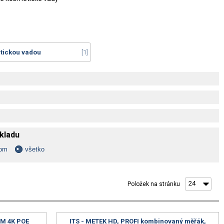
tickou vadou
1
skladu
dom
všetko
Položek na stránku
M 4K POE
ITS - METEK HD, PROFI kombinovaný měřák,