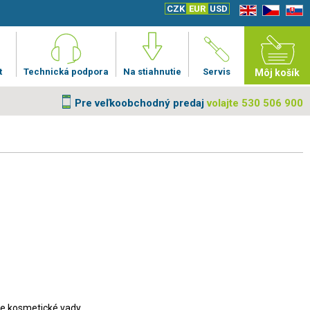
CZK
EUR
USD
EN
CZ
SK
t
Technická podpora
Na stiahnutie
Servis
Môj košík
Pre veľkoobchodný predaj
volajte 530 506 900
ze kosmetické vady