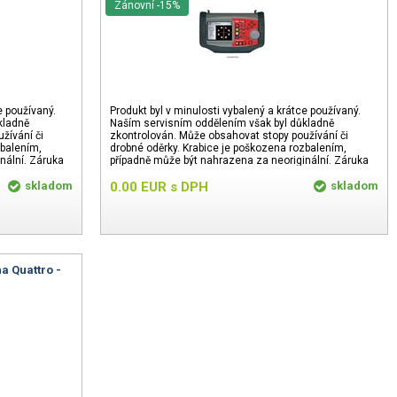
Zánovní -15%
e používaný.
Produkt byl v minulosti vybalený a krátce používaný.
kladně
Naším servisním oddělením však byl důkladně
žívání či
zkontrolován. Může obsahovat stopy používání či
zbalením,
drobné oděrky. Krabice je poškozena rozbalením,
nální. Záruka
případně může být nahrazena za neoriginální. Záruka
24 měsíců.
skladom
0.00
EUR
s DPH
skladom
a Quattro -