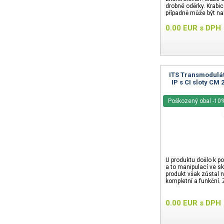
drobné oděrky. Krabi
případně může být na
24 měsíců.
0.00
EUR
s DPH
ITS Transmodulá
IP s CI sloty CM
Poškozený obal -10
U produktu došlo k po
a to manipulací ve s
produkt však zůstal 
kompletní a funkční.
0.00
EUR
s DPH