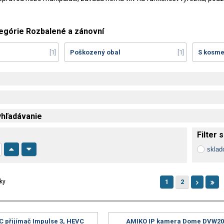
egórie Rozbalené a zánovní
1
Poškozený obal
1
S kosme
hľadávanie
Filter 
skla
ky
1
2
 přijímač Impulse 3, HEVC
AMIKO IP kamera Dome DVW20