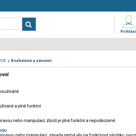
Prihlási
KCE
Rozbalené a zánovní
ovní
epoužívané
užívané a plně funkční
ravou nebo manipulací, zboží je plně funkční a nepoškozené
DOU
pravou nebo manipulací, závada nemá vliv na funkčnost výrobku, pou