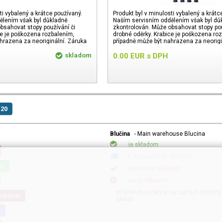
ti vybalený a krátce používaný.
Produkt byl v minulosti vybalený a krátc
ělením však byl důkladně
Naším servisním oddělením však byl dů
bsahovat stopy používání či
zkontrolován. Může obsahovat stopy pou
ce je poškozena rozbalením,
drobné oděrky. Krabice je poškozena ro
hrazena za neoriginální. Záruka
případně může být nahrazena za neorigi
24 měsíců.
skladom
0.00
EUR
s DPH
 20
Blučina
- Main warehouse Blucina
je skladom
k dispozícii do 48 hodin
0%
čiastočne skladom
nie je skladom
po kliknutí na ikony sa zobrazí detailn
tupnost
skladu
u