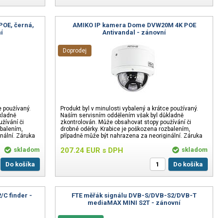
POE, černá,
AMIKO IP kamera Dome DVW20M 4K POE
í
Antivandal - zánovní
Doprodej
e používaný.
Produkt byl v minulosti vybalený a krátce používaný.
kladně
Naším servisním oddělením však byl důkladně
žívání či
zkontrolován. Může obsahovat stopy používání či
zbalením,
drobné oděrky. Krabice je poškozena rozbalením,
nální. Záruka
případně může být nahrazena za neoriginální. Záruka
24 měsíců.
skladom
207.24
EUR
s DPH
skladom
Do košíka
Do košíka
C finder -
FTE měřák signálu DVB-S/DVB-S2/DVB-T
mediaMAX MINI S2T - zánovní