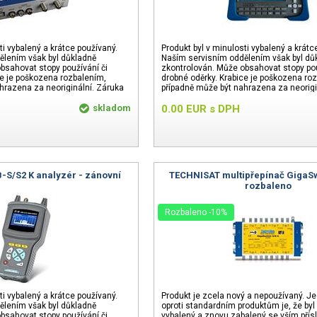
ti vybalený a krátce používaný.
Produkt byl v minulosti vybalený a krátc
ělením však byl důkladně
Naším servisním oddělením však byl dů
bsahovat stopy používání či
zkontrolován. Může obsahovat stopy pou
ce je poškozena rozbalením,
drobné oděrky. Krabice je poškozena ro
hrazena za neoriginální. Záruka
případně může být nahrazena za neorigi
24 měsíců.
skladom
0.00
EUR
s DPH
B-S/S2 K analyzér - zánovní
TECHNISAT multipřepínač GigaSwi
rozbaleno
Rozbaleno -10%
ti vybalený a krátce používaný.
Produkt je zcela nový a nepoužívaný. Je
ělením však byl důkladně
oproti standardním produktům je, že byl
bsahovat stopy používání či
vybalený a znovu zabalený se vším přís