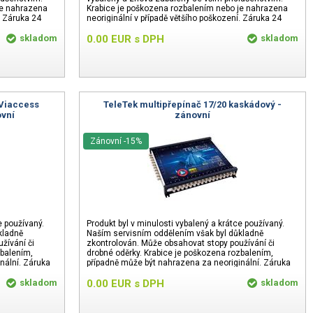
je nahrazena
Krabice je poškozena rozbalením nebo je nahrazena
. Záruka 24
neoriginální v případě většího poškození. Záruka 24
měsíců
skladom
0.00
EUR
s DPH
skladom
 Viaccess
TeleTek multipřepínač 17/20 kaskádový -
ovní
zánovní
Zánovní -15%
e používaný.
Produkt byl v minulosti vybalený a krátce používaný.
kladně
Naším servisním oddělením však byl důkladně
žívání či
zkontrolován. Může obsahovat stopy používání či
zbalením,
drobné oděrky. Krabice je poškozena rozbalením,
nální. Záruka
případně může být nahrazena za neoriginální. Záruka
24 měsíců.
skladom
0.00
EUR
s DPH
skladom