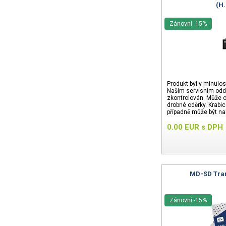
(H.
Zánovní -15%
Produkt byl v minulos
Naším servisním odd
zkontrolován. Může o
drobné oděrky. Krabi
případně může být na
24 měsíců.
0.00
EUR
s DPH
MD-SD Tran
Zánovní -15%