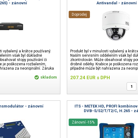
265) - zánovní
Antivandal - zánovní
Doprodej
ti vybalený a krátce používaný.
Produkt byl v minulosti vybalený a krátc
ělením však byl důkladně
Naším servisním oddělením však byl dů
bsahovat stopy používání či
zkontrolován. Může obsahovat stopy pou
ce je poškozena rozbalením,
drobné oděrky. Krabice je poškozena ro
hrazena za neoriginální. Záruka
případně může být nahrazena za neorigi
24 měsíců.
skladom
207.24
EUR
s DPH
smodulátor - zánovní
ITS - METEK HD, PROFI kombinov
DVB-S/S2/T/T2/C, H.265 - z
Zánovní -15%