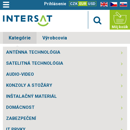
Prihlásenie
CZK
EUR
USD
EN
CZ
SK
Môj košík
Kategórie
Výrobcovia
ANTÉNNA TECHNOLÓGIA
SATELITNÁ TECHNOLÓGIA
AUDIO-VIDEO
KONZOLY A STOŽÁRY
INŠTALAČNÝ MATERIÁL
DOMÁCNOST
ZABEZPEČENÍ
IT PRVKY