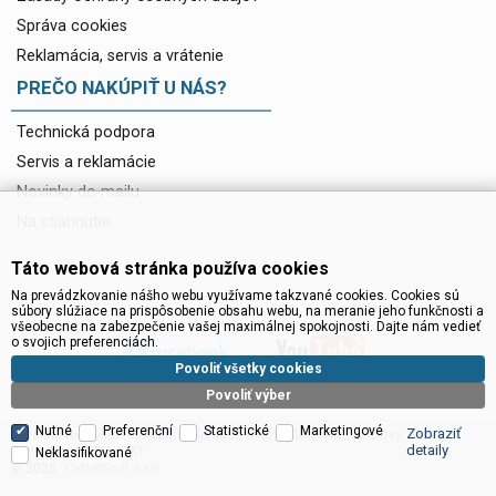
Správa cookies
Reklamácia, servis a vrátenie
PREČO NAKÚPIŤ U NÁS?
Technická podpora
Servis a reklamácie
Novinky do mailu
Na stiahnutie
Táto webová stránka používa cookies
Na prevádzkovanie nášho webu využívame takzvané cookies. Cookies sú
súbory slúžiace na prispôsobenie obsahu webu, na meranie jeho funkčnosti a
všeobecne na zabezpečenie vašej maximálnej spokojnosti. Dajte nám vedieť
o svojich preferenciách.
Povoliť všetky cookies
Povoliť výber
Nutné
Preferenční
Statistické
Marketingové
Zobraziť
Satelitní technika - satelitní přijímače a komplety, set top boxy, dvb-t
detaily
technika :: INTER SAT
Neklasifikované
CyberSoft s.r.o.
© 2026