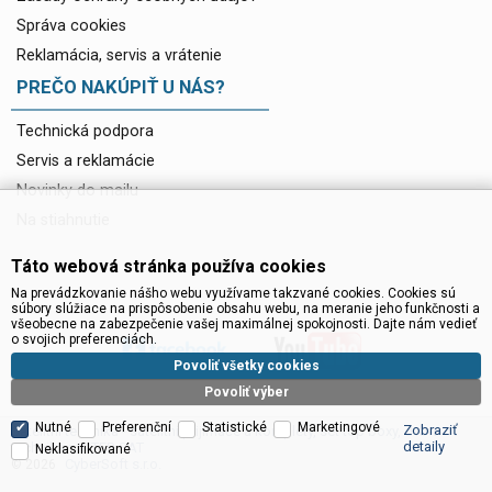
Správa cookies
Reklamácia, servis a vrátenie
PREČO NAKÚPIŤ U NÁS?
Technická podpora
Servis a reklamácie
Novinky do mailu
Na stiahnutie
Táto webová stránka používa cookies
Na prevádzkovanie nášho webu využívame takzvané cookies. Cookies sú
súbory slúžiace na prispôsobenie obsahu webu, na meranie jeho funkčnosti a
všeobecne na zabezpečenie vašej maximálnej spokojnosti. Dajte nám vedieť
o svojich preferenciách.
Povoliť všetky cookies
Povoliť výber
Nutné
Preferenční
Statistické
Marketingové
Zobraziť
Satelitní technika - satelitní přijímače a komplety, set top boxy, dvb-t
detaily
technika :: INTER SAT
Neklasifikované
CyberSoft s.r.o.
© 2026