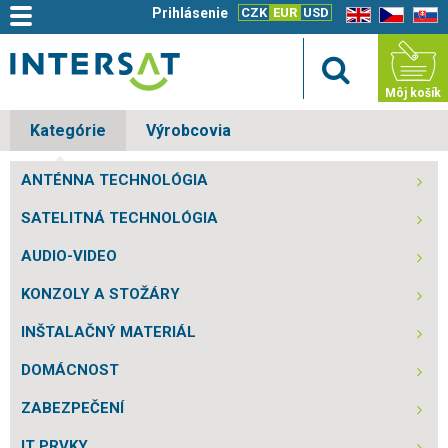
Prihlásenie
CZK
EUR
USD
EN
CZ
SK
Môj košík
Kategórie
Výrobcovia
ANTÉNNA TECHNOLÓGIA
SATELITNÁ TECHNOLÓGIA
AUDIO-VIDEO
KONZOLY A STOŽÁRY
INŠTALAČNÝ MATERIÁL
DOMÁCNOST
ZABEZPEČENÍ
IT PRVKY